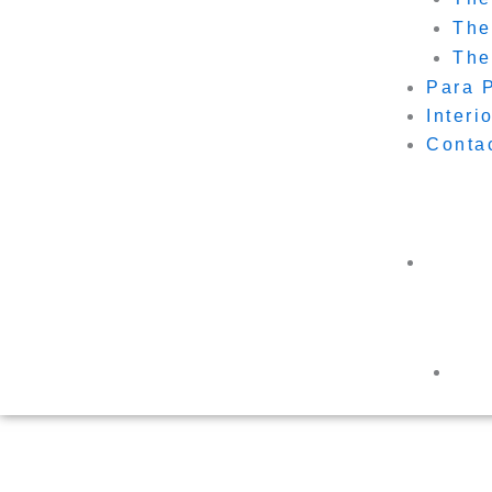
The
The
Para P
Interi
Conta