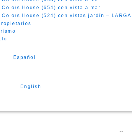
 Colors House (654) con vista a mar
 Colors House (524) con vistas jardín – LA
ropietarios
orismo
cto
Español
English