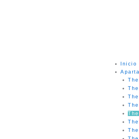
Inicio
Apart
The
The
The
The
The
The
The
The