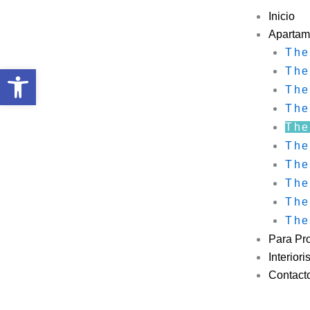
Ir
Inicio
al
Apartam
contenido
The
Abrir barra de herramientas
The
The
The
The
The
The
The
The
The
Para Pro
Interior
Contact