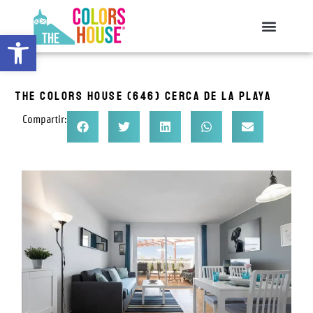
Ir
al
Abrir barra de herramientas
contenido
The Colors House (646) cerca de la playa
Compartir: