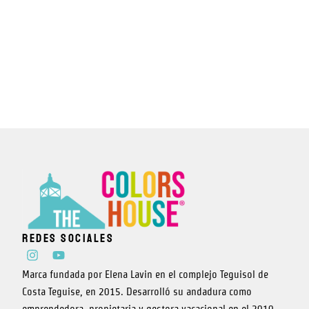
Redes sociales
I
Y
n
o
s
u
Marca fundada por Elena Lavin en el complejo Teguisol de
t
t
Costa Teguise, en 2015. Desarrolló su andadura como
a
u