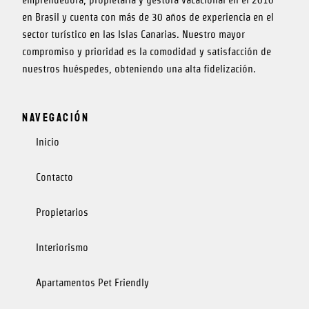
emprendedora, propietaria y gestora vacacional en el 2010
g
b
r
e
en Brasil y cuenta con más de 30 años de experiencia en el
a
sector turístico en las Islas Canarias.
Nuestro mayor
m
compromiso y prioridad es la comodidad y satisfacción de
nuestros huéspedes, obteniendo una alta fidelización.
Navegación
Inicio
Contacto
Propietarios
Interiorismo
Apartamentos Pet Friendly